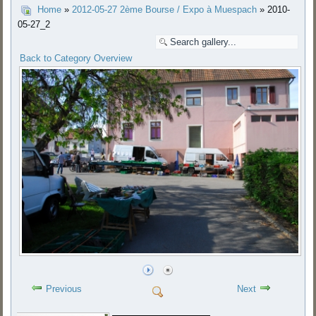
Home
»
2012-05-27 2ème Bourse / Expo à Muespach
» 2010-
05-27_2
Back to Category Overview
Previous
Next