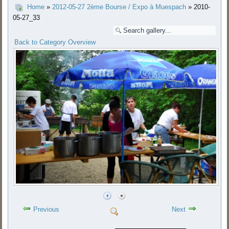
Home
»
2012-05-27 2ème Bourse / Expo à Muespach
» 2010-
05-27_33
Back to Category Overview
Previous
Next