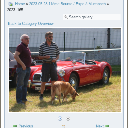
Home
»
2023-05-28 11ème Bourse / Expo à Muespach
»
2023_165
Back to Category Overview
Previous
Next