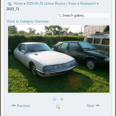
Home
»
2023-05-28 11ème Bourse / Expo à Muespach
»
2023_71
Back to Category Overview
Previous
Next