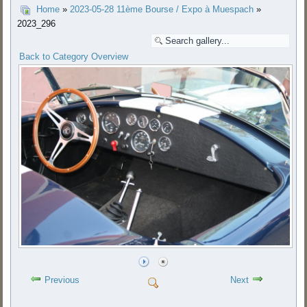
Home
»
2023-05-28 11ème Bourse / Expo à Muespach
»
2023_296
Back to Category Overview
Previous
Next