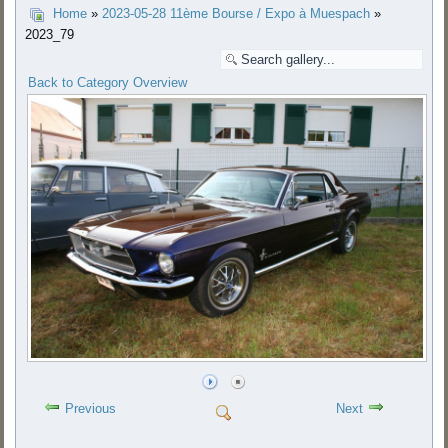
Home
»
2023-05-28 11ème Bourse / Expo à Muespach
»
2023_79
Back to Category Overview
Previous
Next