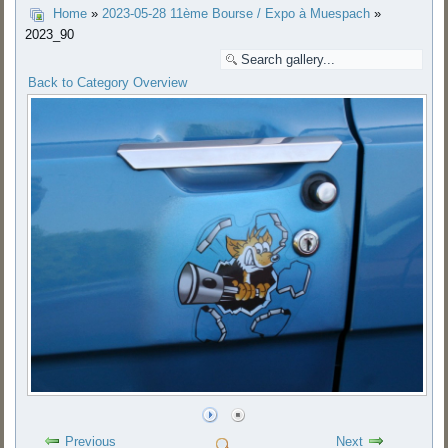
Home
»
2023-05-28 11ème Bourse / Expo à Muespach
»
2023_90
Back to Category Overview
Previous
Next